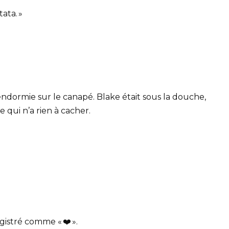
tata. »
 endormie sur le canapé. Blake était sous la douche,
ui n’a rien à cacher.
istré comme « ❤️ ».