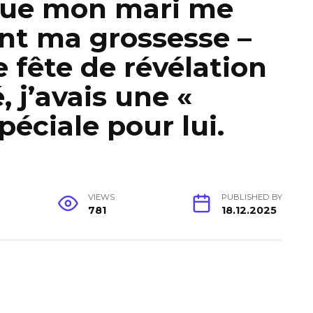
 que mon mari me
nt ma grossesse –
e fête de révélation
 j’avais une «
péciale pour lui.
VIEWS
PUBLISHED BY
781
18.12.2025