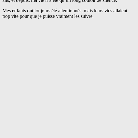
ans, et depuis, ma vie n’a été qu’un long couloir de silence.
Mes enfants ont toujours été attentionnés, mais leurs vies allaient
trop vite pour que je puisse vraiment les suivre.