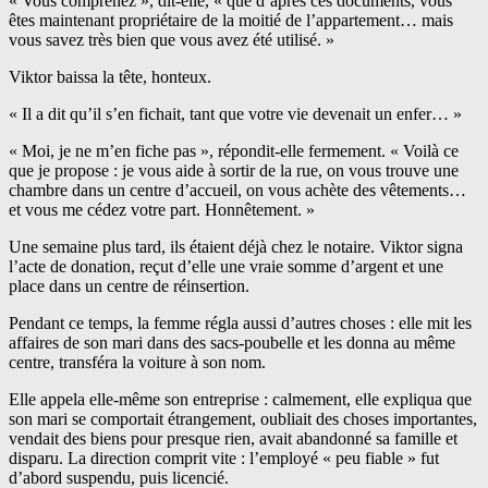
« Vous comprenez », dit-elle, « que d’après ces documents, vous
êtes maintenant propriétaire de la moitié de l’appartement… mais
vous savez très bien que vous avez été utilisé. »
Viktor baissa la tête, honteux.
« Il a dit qu’il s’en fichait, tant que votre vie devenait un enfer… »
« Moi, je ne m’en fiche pas », répondit-elle fermement. « Voilà ce
que je propose : je vous aide à sortir de la rue, on vous trouve une
chambre dans un centre d’accueil, on vous achète des vêtements…
et vous me cédez votre part. Honnêtement. »
Une semaine plus tard, ils étaient déjà chez le notaire. Viktor signa
l’acte de donation, reçut d’elle une vraie somme d’argent et une
place dans un centre de réinsertion.
Pendant ce temps, la femme régla aussi d’autres choses : elle mit les
affaires de son mari dans des sacs-poubelle et les donna au même
centre, transféra la voiture à son nom.
Elle appela elle-même son entreprise : calmement, elle expliqua que
son mari se comportait étrangement, oubliait des choses importantes,
vendait des biens pour presque rien, avait abandonné sa famille et
disparu. La direction comprit vite : l’employé « peu fiable » fut
d’abord suspendu, puis licencié.