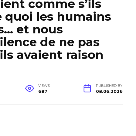
aient comme s’ils
e quoi les humains
s… et nous
silence de ne pas
ils avaient raison
VIEWS
PUBLISHED BY
687
08.06.2026