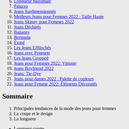
Longueur Maximale
Palazzo
Jeans Surdimensionnés
Meilleurs Jeans pour Femmes 2022 : Taille Haute
Jeans Skinny pour Femmes 2022
Jeans Déchirés
Bananes
Bermuda
Évasé
Les Jeans Effilochés
Jeans avec Poignets
Les Jeans Cropped
Jeans pour Femmes 2022: Vintage
Jeans Boyfriend 2022
Jeans: Tie-Dye
Jeans pour dames 2022 : Palette de couleurs
Jeans pour Femme 2022: Éléments Décoratifs
Sommaire
Principales tendances de la mode des jeans pour femmes
La coupe et le design
La longueur
Longueur courte