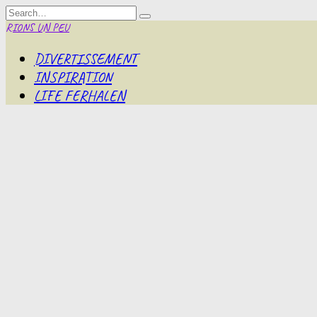
Skip
Search
to
for:
RIONS UN PEU
content
DIVERTISSEMENT
INSPIRATION
LIFE FERHALEN