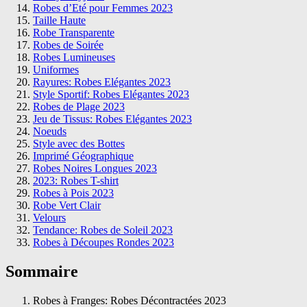
Robes d’Eté pour Femmes 2023
Taille Haute
Robe Transparente
Robes de Soirée
Robes Lumineuses
Uniformes
Rayures: Robes Elégantes 2023
Style Sportif: Robes Elégantes 2023
Robes de Plage 2023
Jeu de Tissus: Robes Elégantes 2023
Noeuds
Style avec des Bottes
Imprimé Géographique
Robes Noires Longues 2023
2023: Robes T-shirt
Robes à Pois 2023
Robe Vert Clair
Velours
Tendance: Robes de Soleil 2023
Robes à Découpes Rondes 2023
Sommaire
Robes à Franges: Robes Décontractées 2023