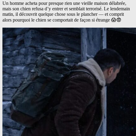
Un homme acheta pour presque rien une vieille maison délabrée,
mais son chien refusa d’y entrer et semblait terrorisé. Le lendemain
matin, il découvrit quelque chose sous le plancher — et comprit
alors pourquoi le chien se comportait de façon si étrange 😱😨