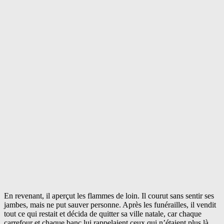
En revenant, il aperçut les flammes de loin. Il courut sans sentir ses
jambes, mais ne put sauver personne. Après les funérailles, il vendit
tout ce qui restait et décida de quitter sa ville natale, car chaque
carrefour et chaque banc lui rappelaient ceux qui n’étaient plus là.