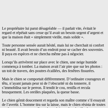
Le propriétaire lui parut désagréable — il parlait vite, évitait le
regard et répétait sans cesse qu’il avait un besoin urgent d’argent et
que la maison était « simplement vieille, mais solide ».
Toute personne sensée aurait hésité, mais lui ne cherchait ni confort
ni beauté. Il avait besoin d’un endroit pour se cacher des souvenirs.
Il paya en espèces et ne chercha même pas à négocier.
Lorsqu’ils arrivèrent sur place avec le chien, une neige humide
commença à tomber. La maison avait l’air pire que sur les photos :
un toit de travers, des poutres écaillées, des fenêtres fissurées.
Mais le chien se comportait différemment. D’ordinaire courageux et
têtu, n’ayant jamais peur ni de l’obscurité ni du tonnerre, il
s’immobilisa sur le perron. Il tendit le cou, renifla et recula
brusquement. Les oreilles plaquées, la queue basse.
Le chien gémit doucement et regarda son maître comme s’il essayait
de l’avertir. L’homme tira sur la laisse, mais le chien résista de toutes