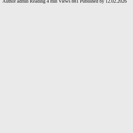
Author
admin
Reading
4 min
Views
881
Published by
12.02.2026