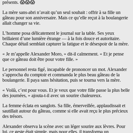
présents. 😱😱😱
La mère sans-abri n’avait qu’un seul souhait : offrir à sa fille un
gâteau pour son anniversaire. Mais ce qu’elle reçut à la boulangerie
allait changer sa vie.
L’homme posa délicatement le journal sur la table. Ses yeux
brillaient d’une lumière étrange — à la fois douce et autoritaire.
Chaque détail semblait capturer la fatigue et le désespoir de la mère.
« Je m’appelle Alexander Moro, » dit-il calmement. « Et je pense
que ce gâteau doit être pour votre fille. »
Le personnel resta figé, incapable de prononcer un mot. Alexander
s’approcha du comptoir et commanda le plus beau gâteau de la
boulangerie. Il paya sans hésitation, puis se tourna vers la mère.
« Voilà, c’est pour vous. Et je veux que votre fille passe la plus belle
des journées, » ajouta-t-il avec un sourire chaleureux.
La femme éclata en sanglots. Sa fille, émerveillée, applaudissait et
sautillait autour du gâteau, comme si elle avait reçu le plus précieux
des trésors.
Alexander observa la scène avec un léger sourire aux lèvres. Pour
lui, ce geste était simple, mais pour elles, il transforma un