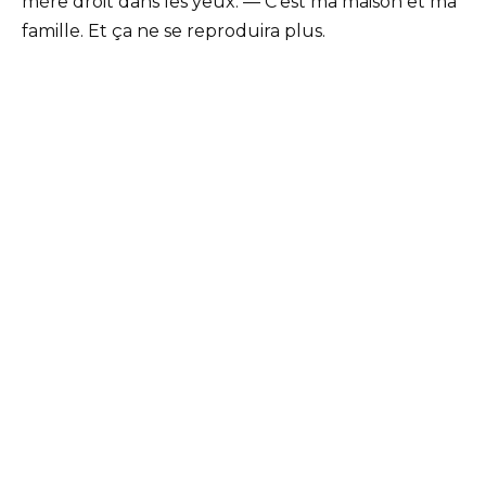
mère droit dans les yeux. — C’est ma maison et ma
famille. Et ça ne se reproduira plus.