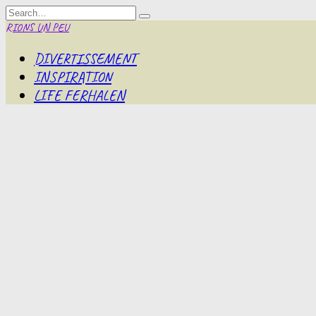
Skip
Search
to
for:
RIONS UN PEU
content
DIVERTISSEMENT
INSPIRATION
LIFE FERHALEN