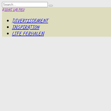
Skip
Search
to
for:
RIONS UN PEU
content
DIVERTISSEMENT
INSPIRATION
LIFE FERHALEN