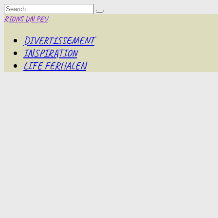
Skip
Search
to
for:
RIONS UN PEU
content
DIVERTISSEMENT
INSPIRATION
LIFE FERHALEN