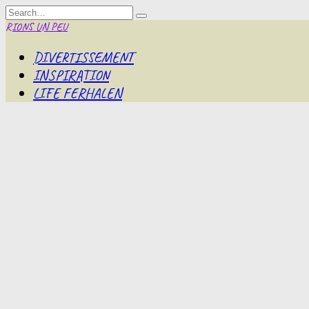
Skip
Search
to
for:
RIONS UN PEU
content
DIVERTISSEMENT
INSPIRATION
LIFE FERHALEN