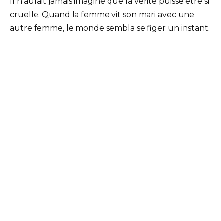
Il n’aurait jamais imaginé que la vérité puisse être si
cruelle. Quand la femme vit son mari avec une
autre femme, le monde sembla se figer un instant.