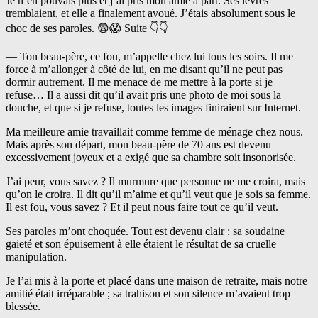
Je n’en pouvais plus et j’ai pris mon amie à part. Ses lèvres
tremblaient, et elle a finalement avoué. J’étais absolument sous le
choc de ses paroles. 😨😱 Suite 👇👇
— Ton beau-père, ce fou, m’appelle chez lui tous les soirs. Il me
force à m’allonger à côté de lui, en me disant qu’il ne peut pas
dormir autrement. Il me menace de me mettre à la porte si je
refuse… Il a aussi dit qu’il avait pris une photo de moi sous la
douche, et que si je refuse, toutes les images finiraient sur Internet.
Ma meilleure amie travaillait comme femme de ménage chez nous.
Mais après son départ, mon beau-père de 70 ans est devenu
excessivement joyeux et a exigé que sa chambre soit insonorisée.
J’ai peur, vous savez ? Il murmure que personne ne me croira, mais
qu’on le croira. Il dit qu’il m’aime et qu’il veut que je sois sa femme.
Il est fou, vous savez ? Et il peut nous faire tout ce qu’il veut.
Ses paroles m’ont choquée. Tout est devenu clair : sa soudaine
gaieté et son épuisement à elle étaient le résultat de sa cruelle
manipulation.
Je l’ai mis à la porte et placé dans une maison de retraite, mais notre
amitié était irréparable ; sa trahison et son silence m’avaient trop
blessée.