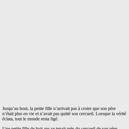
Jusqu’au bout, la petite fille n’arrivait pas à croire que son père
n’était plus en vie et n’avait pas quitté son cercueil. Lorsque la vérité
éclata, tout le monde resta figé.
Une petite fille de huit ans se tenait près du cercueil de son père,