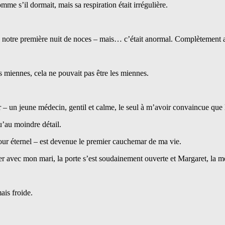
me s’il dormait, mais sa respiration était irrégulière.
rs de notre première nuit de noces – mais… c’était anormal. Complètement
es miennes, cela ne pouvait pas être les miennes.
r – un jeune médecin, gentil et calme, le seul à m’avoir convaincue que l
qu’au moindre détail.
mour éternel – est devenue le premier cauchemar de ma vie.
r avec mon mari, la porte s’est soudainement ouverte et Margaret, la mè
ais froide.