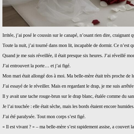
Irritée, j’ai posé le coussin sur le canapé, n’osant rien dire, craignan
Toute la nuit, j’ai tourné dans mon lit, incapable de dormir. Ce n’est q
Quand je me suis réveillée, il était presque six heures. J’ai réveillé mon
J’ai entrouvert la porte… et j’ai figé.
Mon mari était allongé dos à moi. Ma belle-mère était très proche de lui,
J’ai essayé de le réveiller. Mais en regardant le drap, je me suis arrêtée
Il y avait une tache rouge-brun sur le drap blanc, étalée comme du sa
Je l’ai touchée : elle était sèche, mais les bords étaient encore humides
J’ai été paralysée. Tout mon corps s’est figé.
« Il est vivant ? » – ma belle-mère s’est rapidement assise, a couvert 