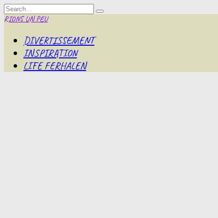
Skip
Search
to
for:
RIONS UN PEU
content
DIVERTISSEMENT
INSPIRATION
LIFE FERHALEN