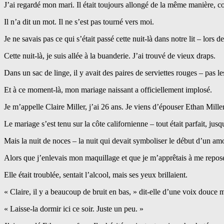
J’ai regardé mon mari. Il était toujours allongé de la même manière, com
Il n’a dit un mot. Il ne s’est pas tourné vers moi.
Je ne savais pas ce qui s’était passé cette nuit-là dans notre lit – lo
Cette nuit-là, je suis allée à la buanderie. J’ai trouvé de vieux draps.
Dans un sac de linge, il y avait des paires de serviettes rouges – pas l
Et à ce moment-là, mon mariage naissant a officiellement implosé.
Je m’appelle Claire Miller, j’ai 26 ans. Je viens d’épouser Ethan Mille
Le mariage s’est tenu sur la côte californienne – tout était parfait, jus
Mais la nuit de noces – la nuit qui devait symboliser le début d’un a
Alors que j’enlevais mon maquillage et que je m’apprêtais à me repose
Elle était troublée, sentait l’alcool, mais ses yeux brillaient.
« Claire, il y a beaucoup de bruit en bas, » dit-elle d’une voix douce m
« Laisse-la dormir ici ce soir. Juste un peu. »