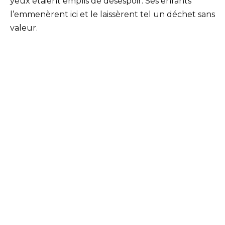
yeux étaient emplis de désespoir. Ses enfants
l’emmenèrent ici et le laissèrent tel un déchet sans
valeur.