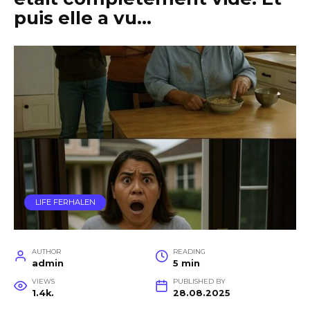
puis elle a vu…
LIFE FERHALEN
AUTHOR
READING
admin
5 min
VIEWS
PUBLISHED BY
1.4k.
28.08.2025