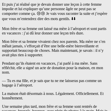
Et puis j’ai réalisé que je devais donner une leçon à cette femme
impolie et lui expliquer qu’une personne âgée ne peut pas se
comporter comme ça. 😢😢 Je vais vous raconter la suite et j’espère
que vous m’entendrez dire des mots gentils. ⬇️⬇️
Mon frère et sa femme ont laissé ma mère à l’aéroport et sont partis
en vacances : j’ai dû leur donner une leçon très dure.
Mon frère et sa femme vivaient chez nos parents. Ma mère ne s’en
mêlait jamais, s’efforçait d’être une belle-mère bienveillante et
supportait beaucoup de choses. Mais maintenant, je savais : il n’y
avait plus rien à supporter.
Pendant qu’ils étaient en vacances, j’ai parlé à ma mère. Sans
réfléchir, elle a signé un acte de donation pour la maison, en mon
nom.
— Tu es ma fille, et je sais que tu ne me laisseras pas comme un
bagage à l’aéroport.
La maison était désormais à nous. Légalement. Officiellement. Et
honnêtement.
Une semaine plus tard, mon frère et sa femme sont rentrés de
vacances, bronzés, heureux, avec plein de photos à la main. Mais je