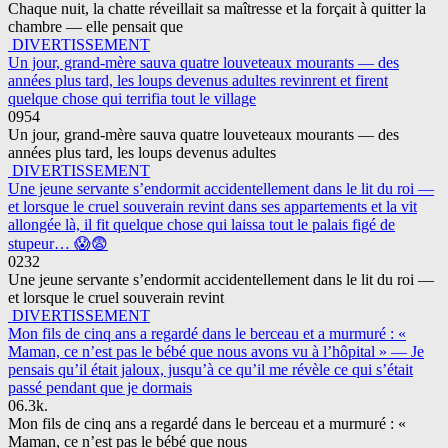
Chaque nuit, la chatte réveillait sa maîtresse et la forçait à quitter la
chambre — elle pensait que
DIVERTISSEMENT
Un jour, grand-mère sauva quatre louveteaux mourants — des
années plus tard, les loups devenus adultes revinrent et firent
quelque chose qui terrifia tout le village
0
954
Un jour, grand-mère sauva quatre louveteaux mourants — des
années plus tard, les loups devenus adultes
DIVERTISSEMENT
Une jeune servante s’endormit accidentellement dans le lit du roi —
et lorsque le cruel souverain revint dans ses appartements et la vit
allongée là, il fit quelque chose qui laissa tout le palais figé de
stupeur… 😱😨
0
232
Une jeune servante s’endormit accidentellement dans le lit du roi —
et lorsque le cruel souverain revint
DIVERTISSEMENT
Mon fils de cinq ans a regardé dans le berceau et a murmuré : «
Maman, ce n’est pas le bébé que nous avons vu à l’hôpital » — Je
pensais qu’il était jaloux, jusqu’à ce qu’il me révèle ce qui s’était
passé pendant que je dormais
0
6.3k.
Mon fils de cinq ans a regardé dans le berceau et a murmuré : «
Maman, ce n’est pas le bébé que nous