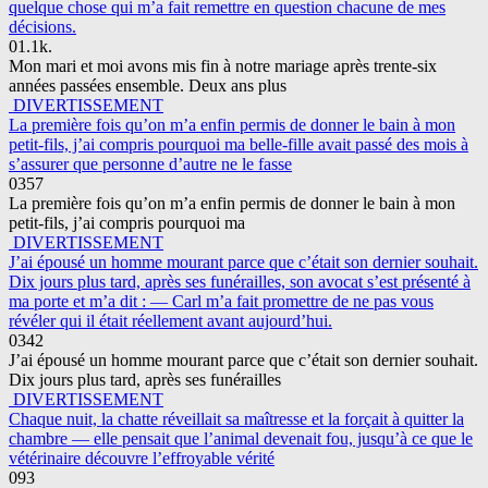
quelque chose qui m’a fait remettre en question chacune de mes
décisions.
0
1.1k.
Mon mari et moi avons mis fin à notre mariage après trente-six
années passées ensemble. Deux ans plus
DIVERTISSEMENT
La première fois qu’on m’a enfin permis de donner le bain à mon
petit-fils, j’ai compris pourquoi ma belle-fille avait passé des mois à
s’assurer que personne d’autre ne le fasse
0
357
La première fois qu’on m’a enfin permis de donner le bain à mon
petit-fils, j’ai compris pourquoi ma
DIVERTISSEMENT
J’ai épousé un homme mourant parce que c’était son dernier souhait.
Dix jours plus tard, après ses funérailles, son avocat s’est présenté à
ma porte et m’a dit : — Carl m’a fait promettre de ne pas vous
révéler qui il était réellement avant aujourd’hui.
0
342
J’ai épousé un homme mourant parce que c’était son dernier souhait.
Dix jours plus tard, après ses funérailles
DIVERTISSEMENT
Chaque nuit, la chatte réveillait sa maîtresse et la forçait à quitter la
chambre — elle pensait que l’animal devenait fou, jusqu’à ce que le
vétérinaire découvre l’effroyable vérité
0
93