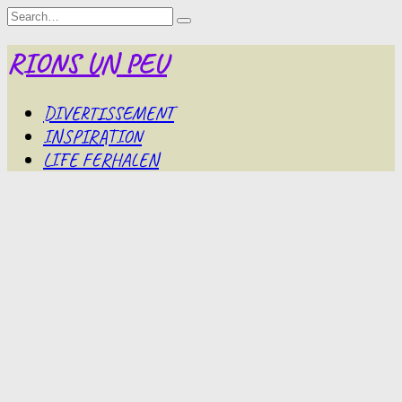
Skip
Search
to
for:
content
RIONS UN PEU
DIVERTISSEMENT
INSPIRATION
LIFE FERHALEN