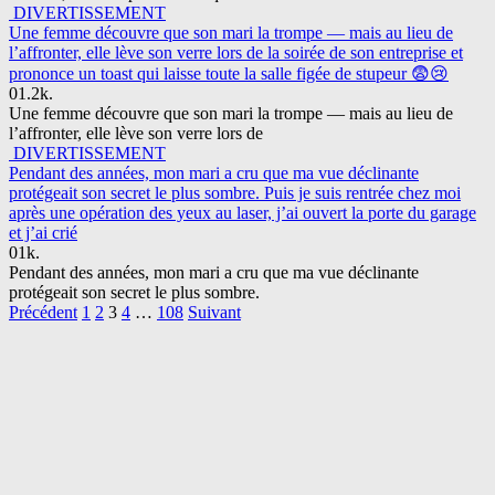
DIVERTISSEMENT
Une femme découvre que son mari la trompe — mais au lieu de
l’affronter, elle lève son verre lors de la soirée de son entreprise et
prononce un toast qui laisse toute la salle figée de stupeur 😨😢
0
1.2k.
Une femme découvre que son mari la trompe — mais au lieu de
l’affronter, elle lève son verre lors de
DIVERTISSEMENT
Pendant des années, mon mari a cru que ma vue déclinante
protégeait son secret le plus sombre. Puis je suis rentrée chez moi
après une opération des yeux au laser, j’ai ouvert la porte du garage
et j’ai crié
0
1k.
Pendant des années, mon mari a cru que ma vue déclinante
protégeait son secret le plus sombre.
Pagination
Précédent
1
2
3
4
…
108
Suivant
des
publications