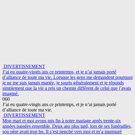
DIVERTISSEMENT
J’ai eu quatre-vingts ans ce printemps, et je n’ai jamais porté
d’alliance de toute ma vie. Lorsque les gens me demandent pourquoi
je ne me suis jamais mariée, je souris généralement et je réponds
simplement que la vie a pris un chemin différent de celui que j’avais
imaginé.
0
60
J’ai eu quatre-vingts ans ce printemps, et je n’ai jamais porté
d’alliance de toute ma vie.
DIVERTISSEMENT
Mon mari et moi avons mis fin à notre mariage après trente-six
années passées ensemble. Deux ans plus tard, lors de ses funérailles,
son père avait trop bu. Il s’est penché vers moi et m’a murmuré