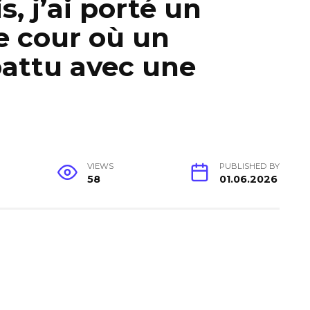
s, j’ai porté un
e cour où un
battu avec une
l
VIEWS
PUBLISHED BY
58
01.06.2026