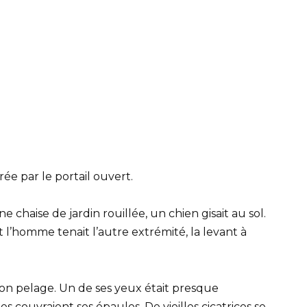
rée par le portail ouvert.
chaise de jardin rouillée, un chien gisait au sol.
t l’homme tenait l’autre extrémité, la levant à
 son pelage. Un de ses yeux était presque
 couvraient ses épaules. De vieilles cicatrices se