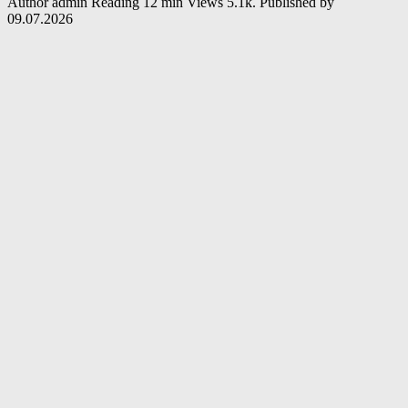
Author
admin
Reading
12 min
Views
5.1k.
Published by
09.07.2026