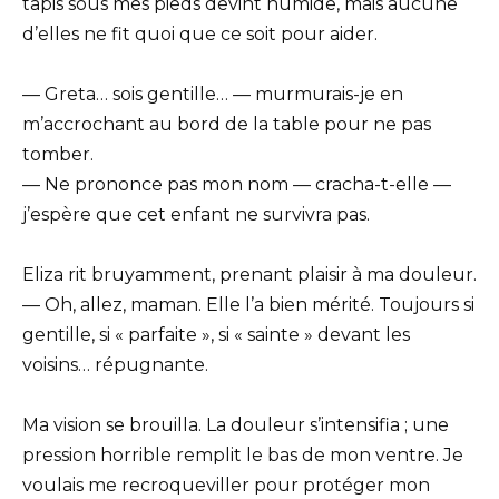
tapis sous mes pieds devint humide, mais aucune
d’elles ne fit quoi que ce soit pour aider.
— Greta… sois gentille… — murmurais-je en
m’accrochant au bord de la table pour ne pas
tomber.
— Ne prononce pas mon nom — cracha-t-elle —
j’espère que cet enfant ne survivra pas.
Eliza rit bruyamment, prenant plaisir à ma douleur.
— Oh, allez, maman. Elle l’a bien mérité. Toujours si
gentille, si « parfaite », si « sainte » devant les
voisins… répugnante.
Ma vision se brouilla. La douleur s’intensifia ; une
pression horrible remplit le bas de mon ventre. Je
voulais me recroqueviller pour protéger mon