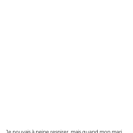
Je pouvais à peine respirer, mais quand mon mari